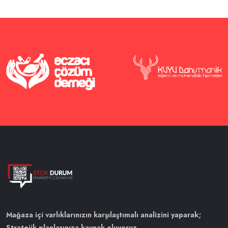
Mağaza içi varlıklarınızın karşılaştımalı analizini yaparak;
Stratejik planlarınıza kaynak oluyoruz.