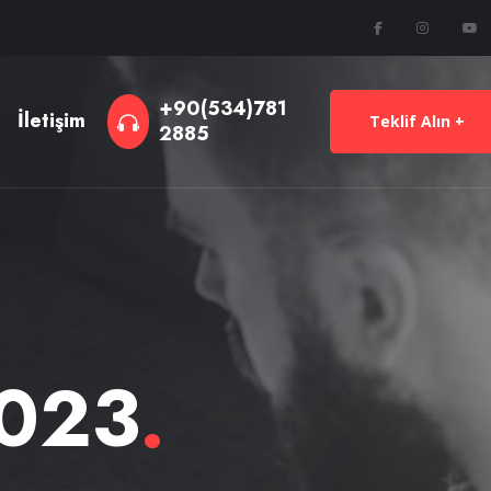
+90(534)781
İletişim
Teklif Alın +
2885
2023
.