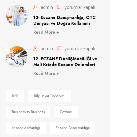
Doğru
13-
admin
yorumlar kapalı
Bilgisayar
Eczane
13- Eczane Danışmanlığı, OTC
için
Dünyası ve Doğru Kullanımı
Danışmanlığı,
Read More +
OTC
Dünyası
12-
admin
yorumlar kapalı
ve
ECZANE
12- ECZANE DANIŞMANLIĞI ve
Doğru
Mali Krizde Eczane Önlemleri
DANIŞMANLIĞI
Kullanımı
Read More +
ve
için
Mali
Krizde
B2B
Bilgisayar Donanımı
Eczane
Business to Business
Eczane
Önlemleri
için
eczane asistanlığı
Eczane Danışmanlığı