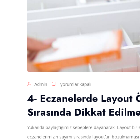
i
ç
i
n
4
Admin
yorumlar kapalı
-
4- Eczanelerde Layout 
E
c
Sırasında Dikkat Edilm
z
a
n
Yukarıda paylaştığımız sebeplere dayanarak. Layout bir 
e
l
eczanelerimizin sayımı sırasında layout’un bozulmaması v