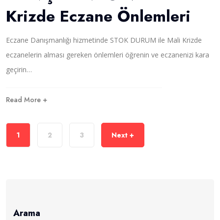
a
Krizde Eczane Önlemleri
A
n
N
ı
E
m
Eczane Danışmanlığı hizmetinde STOK DURUM ile Mali Krizde
D
ı
A
eczanelerin alması gereken önlemleri öğrenin ve eczanenizi kara
i
N
ç
geçirin…
I
i
Ş
n
M
Read More +
A
N
L
I
1
2
3
Next +
Ğ
I
v
e
M
a
l
Arama
i