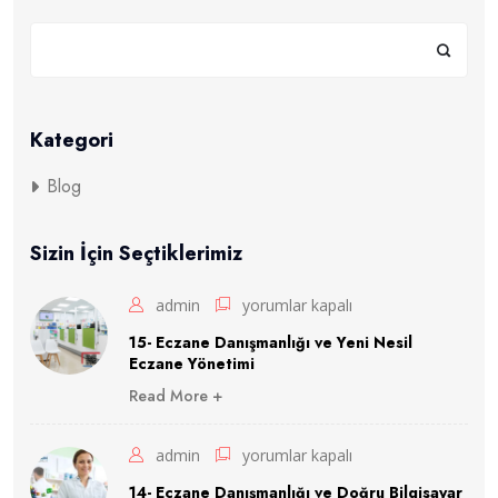
K
r
i
z
d
e
Kategori
E
c
Blog
z
a
n
Sizin İçin Seçtiklerimiz
e
Ö
15-
admin
yorumlar kapalı
n
Eczane
l
15- Eczane Danışmanlığı ve Yeni Nesil
Eczane Yönetimi
e
Danışmanlığı
m
Read More +
ve
l
e
Yeni
14-
admin
yorumlar kapalı
r
Nesil
i
Eczane
14- Eczane Danışmanlığı ve Doğru Bilgisayar