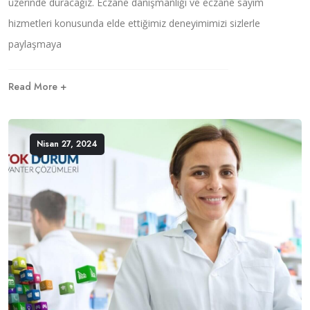
üzerinde duracağız. Eczane danışmanlığı ve eczane sayım
m
a
hizmetleri konusunda elde ettiğimiz deneyimimizi sizlerle
n
paylaşmaya
l
ı
ğ
Read More +
ı
v
e
Y
Nisan 27, 2024
e
n
i
N
e
s
i
l
E
c
z
a