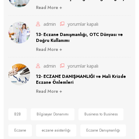
Eczane
i
Danışmanlığı
Read More +
ç
Yönetimi
i
ve
için
n
13-
admin
yorumlar kapalı
Doğru
Eczane
13- Eczane Danışmanlığı, OTC Dünyası ve
Bilgisayar
Doğru Kullanımı
Danışmanlığı,
için
Read More +
OTC
Dünyası
12-
admin
yorumlar kapalı
ve
ECZANE
12- ECZANE DANIŞMANLIĞI ve Mali Krizde
Doğru
Eczane Önlemleri
DANIŞMANLIĞI
Kullanımı
Read More +
ve
için
Mali
Krizde
B2B
Bilgisayar Donanımı
Business to Business
Eczane
Eczane
eczane asistanlığı
Eczane Danışmanlığı
Önlemleri