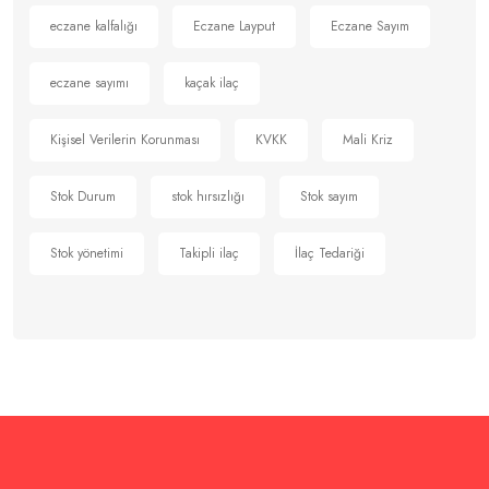
için
eczane kalfalığı
Eczane Layput
Eczane Sayım
eczane sayımı
kaçak ilaç
Kişisel Verilerin Korunması
KVKK
Mali Kriz
Stok Durum
stok hırsızlığı
Stok sayım
Stok yönetimi
Takipli ilaç
İlaç Tedariği