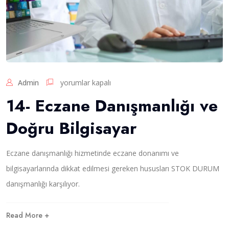
n
e
Y
ö
n
e
t
1
Admin
yorumlar kapalı
i
4
m
14- Eczane Danışmanlığı ve
-
i
E
i
Doğru Bilgisayar
c
ç
z
i
a
n
Eczane danışmanlığı hizmetinde eczane donanımı ve
n
e
bilgisayarlarında dikkat edilmesi gereken hususları STOK DURUM
D
danışmanlığı karşılıyor.
a
n
ı
Read More +
ş