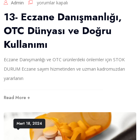
1
Admin
yorumlar kapalı
a
3
r
13- Eczane Danışmanlığı,
-
i
E
ç
OTC Dünyası ve Doğru
c
i
z
n
Kullanımı
a
n
e
Eczane Danışmanlığı ve OTC ürünlerdeki önlemler için STOK
D
a
DURUM Eczane sayım hizmetinden ve uzman kadromuzdan
n
yararlanın
ı
ş
m
Read More +
a
n
l
ı
Mart 18, 2024
ğ
ı
,