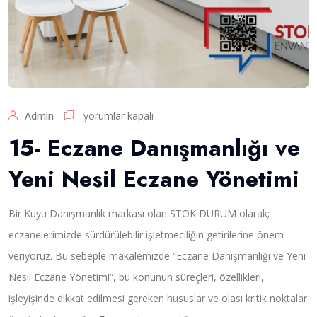
1
Admin
yorumlar kapalı
5
15- Eczane Danışmanlığı ve
-
E
Yeni Nesil Eczane Yönetimi
c
z
a
Bir Kuyu Danışmanlık markası olan STOK DURUM olarak;
n
e
eczanelerimizde sürdürülebilir işletmeciliğin getirilerine önem
D
veriyoruz. Bu sebeple makalemizde “Eczane Danışmanlığı ve Yeni
a
n
Nesil Eczane Yönetimi”, bu konunun süreçleri, özellikleri,
ı
işleyişinde dikkat edilmesi gereken hususlar ve olası kritik noktalar
ş