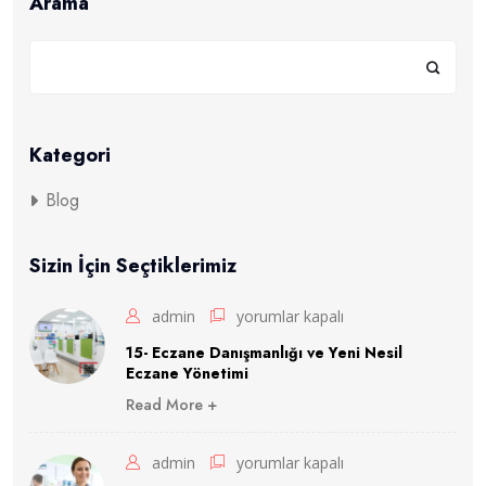
Arama
O
T
C
D
ü
n
Kategori
y
a
Blog
s
ı
v
Sizin İçin Seçtiklerimiz
e
D
15-
admin
yorumlar kapalı
o
ğ
Eczane
15- Eczane Danışmanlığı ve Yeni Nesil
r
Eczane Yönetimi
Danışmanlığı
u
Read More +
K
ve
u
Yeni
l
14-
admin
yorumlar kapalı
l
Nesil