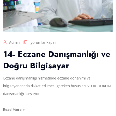
1
Admin
yorumlar kapalı
4
14- Eczane Danışmanlığı ve
-
E
Doğru Bilgisayar
c
z
a
Eczane danışmanlığı hizmetinde eczane donanımı ve
n
e
bilgisayarlarında dikkat edilmesi gereken hususları STOK DURUM
D
danışmanlığı karşılıyor.
a
n
ı
Read More +
ş