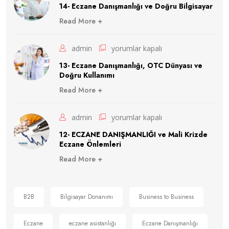
Eczane
14- Eczane Danışmanlığı ve Doğru Bilgisayar
a
Eczane
n
Danışmanlığı
Read More +
Yönetimi
ı
ve
m
için
13-
admin
yorumlar kapalı
ı
Doğru
i
Eczane
13- Eczane Danışmanlığı, OTC Dünyası ve
Bilgisayar
ç
Doğru Kullanımı
Danışmanlığı,
için
i
Read More +
n
OTC
Dünyası
12-
admin
yorumlar kapalı
ve
ECZANE
12- ECZANE DANIŞMANLIĞI ve Mali Krizde
Doğru
Eczane Önlemleri
DANIŞMANLIĞI
Kullanımı
Read More +
ve
için
Mali
Krizde
B2B
Bilgisayar Donanımı
Business to Business
Eczane
Eczane
eczane asistanlığı
Eczane Danışmanlığı
Önlemleri