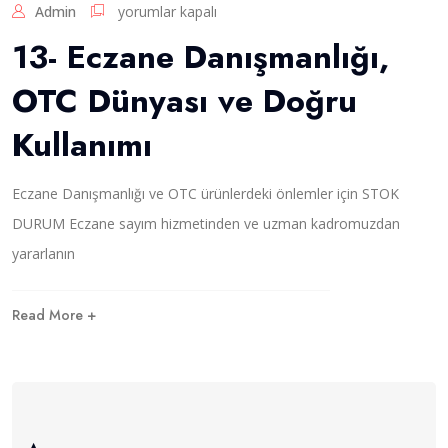
1
Admin
yorumlar kapalı
a
3
r
13- Eczane Danışmanlığı,
-
i
E
ç
OTC Dünyası ve Doğru
c
i
z
n
Kullanımı
a
n
e
Eczane Danışmanlığı ve OTC ürünlerdeki önlemler için STOK
D
a
DURUM Eczane sayım hizmetinden ve uzman kadromuzdan
n
yararlanın
ı
ş
m
Read More +
a
n
l
ı
ğ
ı
,