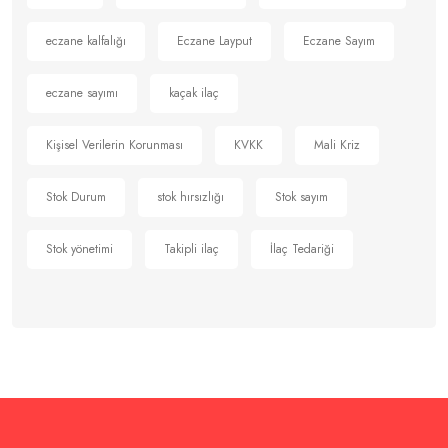
için
eczane kalfalığı
Eczane Layput
Eczane Sayım
eczane sayımı
kaçak ilaç
Kişisel Verilerin Korunması
KVKK
Mali Kriz
Stok Durum
stok hırsızlığı
Stok sayım
Stok yönetimi
Takipli ilaç
İlaç Tedariği